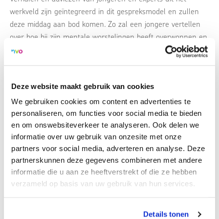
werkveld zijn geïntegreerd in dit gespreksmodel en zullen
deze middag aan bod komen. Zo zal een jongere vertellen
over hoe hij zijn mentale worstelingen heeft overwonnen en
de workshops die hij nu geeft aan jongeren. Daarnaast zal
een expert op het gebied van verlies ons leren hoe we
verlies bespreekbaar kunnen maken omdat veel jongeren te
Deze website maakt gebruik van cookies
maken krijgen met verlies. Meer kennis hierover verhoogt
kwaliteit van leven.
We gebruiken cookies om content en advertenties te
personaliseren, om functies voor social media te bieden
en om onswebsiteverkeer te analyseren. Ook delen we
Kortom een afwisselend, interactief en veelzijdige middag
informatie over uw gebruik van onzesite met onze
waarna je met vele waardevolle inzichten en
partners voor social media, adverteren en analyse. Deze
handelingsperspectief weer naar huis gaat. Wat kan je
partnerskunnen deze gegevens combineren met andere
morgen al anders doen om bij te dragen aan een
informatie die u aan ze heeftverstrekt of die ze hebben
veerkrachtige jeugd voor een toekomstige veerkrachtige
verzameld op basis van uw gebruik van hun services.
samenleving.
Details tonen