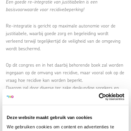
Een goede re-integratie van justitiabelen is een
basisvoorwaarde voor recidivebeperking!
Re-integratie is gericht op maximale autonomie voor de
justitiabele, waarbij goede zorg en begeleiding wordt
verleend terwijl tegelijkertijd de veiligheid van de omgeving
wordt beschermd.
Op dit congres en in het daarbij behorende boek zal worden
ingegaan op de omvang van recidive, maar vooral ook op de
vraag hoe recidive kan worden beperkt.
Daarom zal door diverse ter zake deskundige sprekers en
auteurs worden ingegaan op specifiek te onderscheiden
groepen, zoals jongeren en vrouwen.
Diverse omstandigheden die recidive kunnen bevorderen
Deze website maakt gebruik van cookies
(zoals financiële problemen/schulden), afwezigheid van de
juiste nazorg (zoals bijvoorbeeld bij kort gestraften) zullen
We gebruiken cookies om content en advertenties te