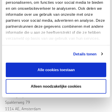
worden besproken. Ook zal worden ingegaan op nieuwe
personaliseren, om functies voor social media te bieden
vormen van recidive zoals cyber assisted, digitale oplichting
en om onswebsiteverkeer te analyseren. Ook delen we
informatie over uw gebruik van onzesite met onze
en criminele uitbuiting.
partners voor social media, adverteren en analyse. Deze
partnerskunnen deze gegevens combineren met andere
Een belangrijke component van het congres en het boek
informatie die u aan ze heeftverstrekt of die ze hebben
betreft natuurlijk het terugdringen van recidive door middel
verzameld op basis van uw gebruik van hun services.
van reclassering, (overige)forensische zorg en methodische
aspecten en specifieke (gedrags)interventies. Een nieuwe,
Details tonen
veelbelovende aanpak zal worden gepresenteerd, waarbij
ook een ex-gedetineerde/ervaringsdeskundige zal ingaan op
de vraag wat (vermoedelijk) wel en niet helpend is.
Alle cookies toestaan
Alleen noodzakelijke cookies
Locatie:
Bildung.city
Spaklerweg 79
1114 AE, Amsterdam