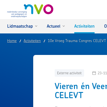
NVO
Lidmaatschap
Actueel
Activiteiten
O
Home
Activiteiten
10e Vroeg Trauma Congres CELEVT
Externe activiteit
23-11
Vieren én Vee
CELEVT