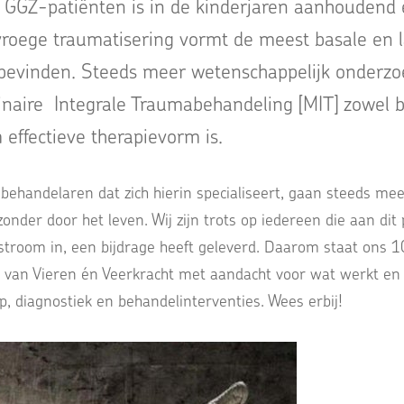
 GGZ-patiënten is in de kinderjaren aanhoudend 
vroege traumatisering vormt de meest basale en 
bevinden. Steeds meer wetenschappelijk onderzoe
linaire Integrale Traumabehandeling [MIT] zowel bi
effectieve therapievorm is.
 behandelaren dat zich hierin specialiseert, gaan steeds m
der door het leven. Wij zijn trots op iedereen die aan dit 
stroom in, een bijdrage heeft geleverd. Daarom staat ons 
n van Vieren én Veerkracht met aandacht voor wat werkt en
, diagnostiek en behandelinterventies. Wees erbij!