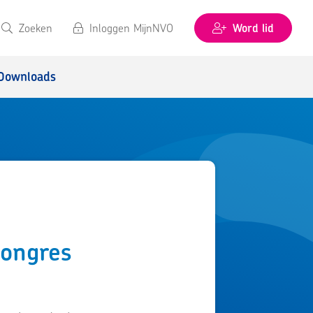
Zoeken
Inloggen MijnNVO
Word lid
Downloads
Congres