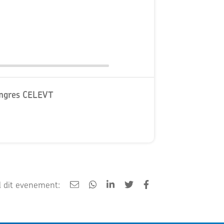
ongres CELEVT
 dit evenement: