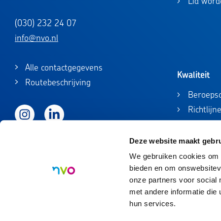
Lid word
(030) 232 24 07
info@nvo.nl
Alle contactgegevens
Kwaliteit
Routebeschrijving
Beroepsc
Richtlijn
Instagram
LinkedIn
Beroepsc
Registrat
Deze website maakt gebru
Accredita
We gebruiken cookies om c
bieden en om onswebsiteve
onze partners voor socia
met andere informatie die
hun services.