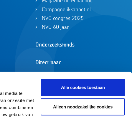
Magazine de Pedagoog
Campagne ikkanhet.nl
NVO congres 2025
NVO 60 jaar
Onderzoeksfonds
Direct naar
Zoeken in registers
ikkanhet.nl
Alle cookies toestaan
al media te
van onzesite met
Alleen noodzakelijke cookies
evens combineren
n uw gebruik van