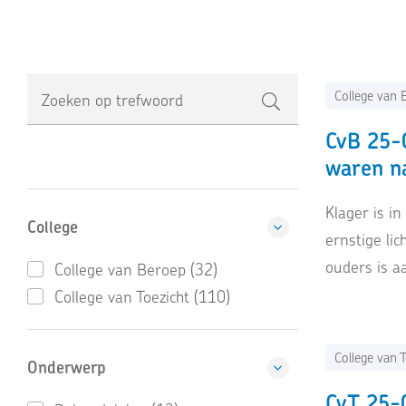
College van 
Zoeken op trefwoord
CvB 25-0
waren na
Klager is i
College
ernstige li
ouders is a
College van Beroep (32)
College van Toezicht (110)
College van T
Onderwerp
CvT 25-0