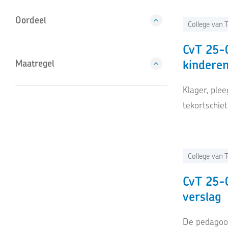
Oordeel
College van T
CvT 25-0
kinderen
Maatregel
Klager, ple
tekortschie
College van T
CvT 25-0
verslag
De pedagoog