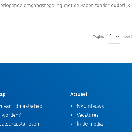
rlopende omgangsregeling met de vader zonder ouderlijk 
Pagina
van 
hap
Actueel
n van lidmaatschap
NVO nieuws
id worden?
Vacatures
maatschapstarieven
In de media