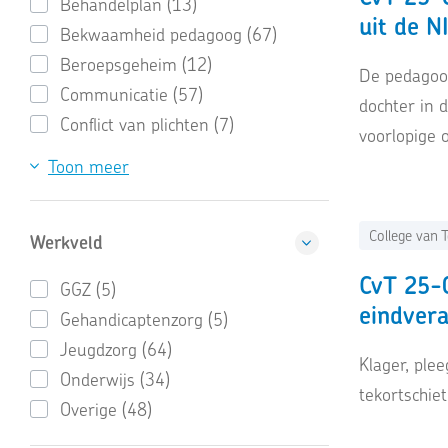
Behandelplan (13)
uit de N
Bekwaamheid pedagoog (67)
Beroepsgeheim (12)
De pedagoog
Communicatie (57)
dochter in 
Conflict van plichten (7)
voorlopige 
Toon meer
College van T
Werkveld
CvT 25-0
GGZ (5)
eindvera
Gehandicaptenzorg (5)
Jeugdzorg (64)
Klager, ple
Onderwijs (34)
tekortschie
Overige (48)