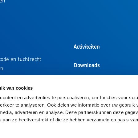
en
Activiteiten
ode en tuchtrecht
Downloads
en
ompetentieprofielen
ie
ik van cookies
tie
ontent en advertenties te personaliseren, om functies voor soci
rkeer te analyseren. Ook delen we informatie over uw gebruik 
l media, adverteren en analyse. Deze partnerskunnen deze geg
 u aan ze heeftverstrekt of die ze hebben verzameld op basis va