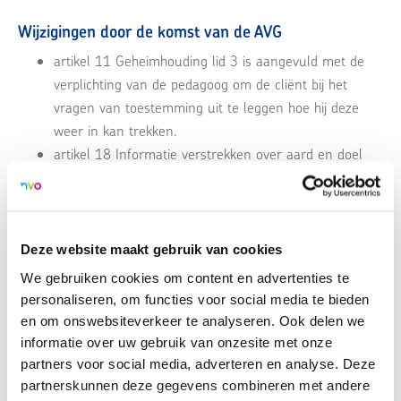
Wijzigingen door de komst van de AVG
artikel 11 Geheimhouding lid 3 is aangevuld met de
verplichting van de pedagoog om de cliënt bij het
vragen van toestemming uit te leggen hoe hij deze
weer in kan trekken.
artikel 18 Informatie verstrekken over aard en doel
heeft een nieuw lid 3 met de AVG-verplichting om de
cliënt van te voren ook te informeren over de
gegevensverwerking die zal plaatsvinden in verband
met de zorg.
Deze website maakt gebruik van cookies
artikel 35 Inzage en afschrift en artikel 36 Recht op
We gebruiken cookies om content en advertenties te
correctie, eigen verklaring en vernietiging worden,
personaliseren, om functies voor social media te bieden
aansluitend bij de wettekst ‘vier weken’ gewijzigd in
en om onswebsiteverkeer te analyseren. Ook delen we
‘een maand’.
informatie over uw gebruik van onzesite met onze
partners voor social media, adverteren en analyse. Deze
Overige wijzigingen
partnerskunnen deze gegevens combineren met andere