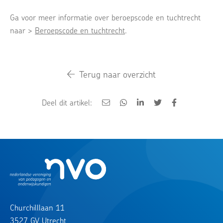
Ga voor meer informatie over beroepscode en tuchtrecht
naar >
Beroepscode en tuchtrecht
.
Terug naar overzicht
Deel dit artikel:
Churchilllaan 11
3527 GV Utrecht