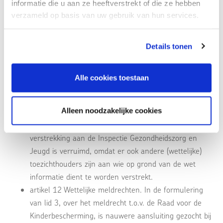
informatie die u aan ze heeftverstrekt of die ze hebben
de term Advies- en Meldpunt Huiselijk Geweld en
verzameld op basis van uw gebruik van hun services.
Kindermishandeling is vervangen door de (inmiddels
ook in de wet opgenomen) term ‘Veilig Thuis’.
Details tonen
artikel 7 Wilsonbekwaamheid van de cliënt.
Toegevoegd is dat de deskundige die de
wilsonbekwaamheid bepaalt bij voorkeur onafhankelijk
Alle cookies toestaan
dient te zijn. In de nieuwe leden 4 en 5 is nader
uitgewerkt welke gegevens moeten worden
Alleen noodzakelijke cookies
vastgelegd t.a.v. de wilsonbekwaamheid van de cliënt.
artikel 11 Geheimhouding. De wettelijk verplichte
verstrekking aan de Inspectie Gezondheidszorg en
Jeugd is verruimd, omdat er ook andere (wettelijke)
toezichthouders zijn aan wie op grond van de wet
informatie dient te worden verstrekt.
artikel 12 Wettelijke meldrechten. In de formulering
van lid 3, over het meldrecht t.o.v. de Raad voor de
Kinderbescherming, is nauwere aansluiting gezocht bij